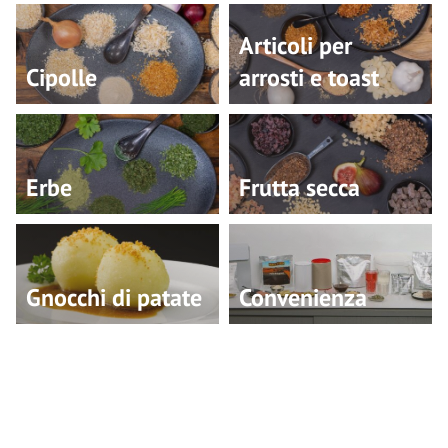
Articoli per
Cipolle
arrosti e toast
Erbe
Frutta secca
Gnocchi di patate
Convenienza