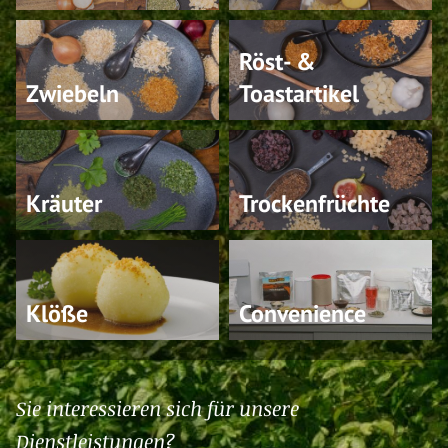
Röst- &
Zwiebeln
Toastartikel
Kräuter
Trockenfrüchte
Klöße
Convenience
Sie interessieren sich für unsere
Dienstleistungen
?