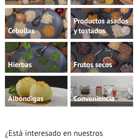
Productos asados
Cebollas
y tostados
Hierbas
Frutos secos
Albóndigas
Conveniencia
¿Está interesado en nuestros